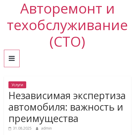
Авторемонт и
Skip
to
content
техобслуживание
(СТО)
Услуги
Независимая экспертиза
автомобиля: важность и
преимущества
31.08.2025
admin