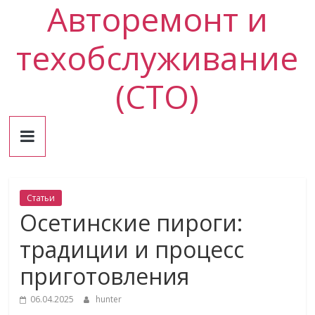
Авторемонт и
Skip
to
content
техобслуживание
(СТО)
Статьи
Осетинские пироги:
традиции и процесс
приготовления
06.04.2025
hunter