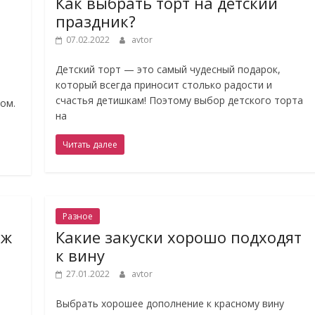
Как выбрать торт на детский
и
праздник?
07.02.2022
avtor
Детский торт — это самый чудесный подарок,
который всегда приносит столько радости и
счастья детишкам! Поэтому выбор детского торта
ом.
на
Читать далее
Разное
аж
Какие закуски хорошо подходят
к вину
27.01.2022
avtor
Выбрать хорошее дополнение к красному вину